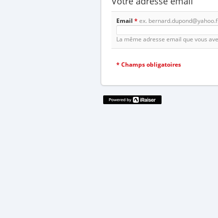
Votre adresse email
Email
*
ex. bernard.dupond@yahoo.f
La même adresse email que vous avez 
*
Champs obligatoires